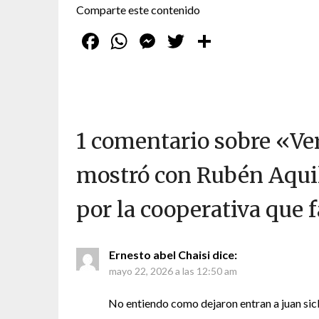
Comparte este contenido
Facebook
WhatsApp
Messenger
Twitter
Compartir
1 comentario sobre «
Ve
mostró con Rubén Aquil
por la cooperativa que 
Ernesto abel Chaisi
dice:
mayo 22, 2026 a las 12:50 am
No entiendo como dejaron entran a juan sicb