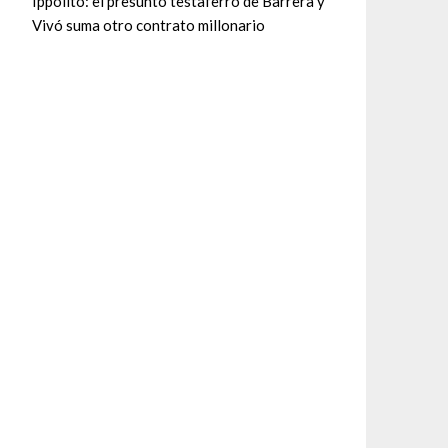
Ippolito: el presunto testaferro de Barrera y
Vivó suma otro contrato millonario