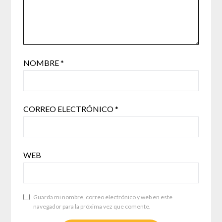
NOMBRE
*
CORREO ELECTRÓNICO
*
WEB
Guarda mi nombre, correo electrónico y web en este
navegador para la próxima vez que comente.